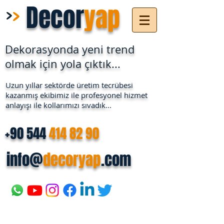
>
>
Decor
yap
Dekorasyonda yeni trend
olmak için yola çıktık...
Uzun yıllar sektörde üretim tecrübesi
kazanmış ekibimiz ile profesyonel hizmet
anlayışı ile kollarımızı sıvadık...
+90 544
414 82 90
info@
decoryap
.com