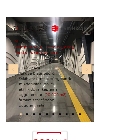
M7
Mahmutbey - Mecidiyeköy
Metro İstasyonları
LG HI-Macs
Türkiye Distiribitörü
Eskihisar firması bünyesinde,
15 Adet istasyon içi
akrilik duvar kaplama
uygulamaları
(20.000 m2)
firmam
ız
tarafından
uygulanmıstır.