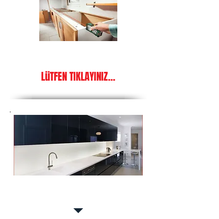
ÜCRETSİZ KEŞİF VE ÖZEL
FiYATLARDAN YARARLANMAK içiN
LüTFEN TIKLAYINIZ...
Akrilik
Kaplamalar