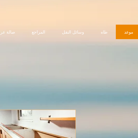
موعد
طاه
وسائل النقل
المراجع
صالة عر