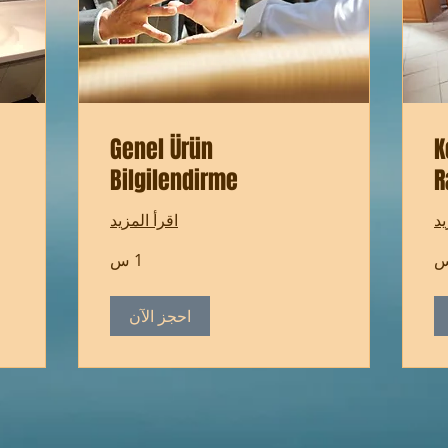
Genel Ürün
K
Bilgilendirme
R
يد
اقرأ المزيد
1 س
احجز الآن