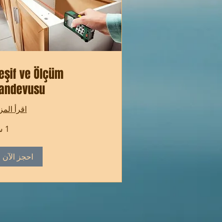
eşif ve Ölçüm
andevusu
اقرأ المز
1 س
احجز الآن