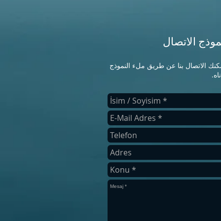
موذج الاتصال
كنك الاتصال بنا عن طريق ملء النموذج
اه.