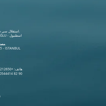
Tomtom Mh. استقلال سي دي.
No: 187 D: 147 BEYOĞLU - اسطنبول
يايلا م. كوناك سي دي.
مصنع
İ - İSTANBUL
هاتف: +90212650 22 20
0544414 82 90
m