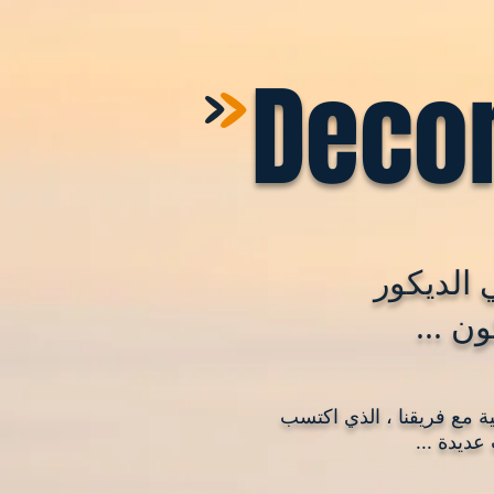
>
>
Deco
 الديكور
ن ...
نية مع فريقنا ، الذي اكتسب
عديدة ...