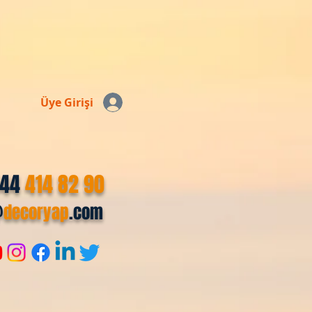
Üye Girişi
544
414 82 90
@
decoryap
.com