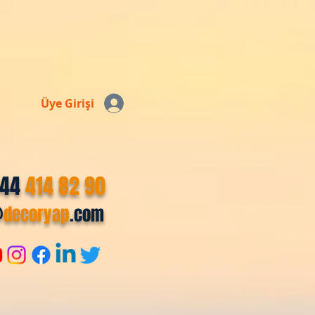
Üye Girişi
544
414 82 90
@
decoryap
.com