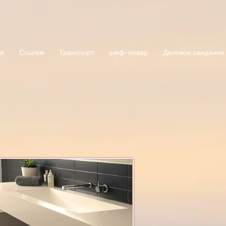
ея
Ссылки
Транспорт
шеф-повар
Деловое свидание