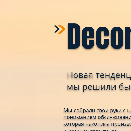
>
>
Deco
Новая тенденц
мы решили быт
Мы собрали свои руки с
пониманием обслуживани
которая накопила произв
в течение многих лет ...