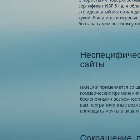
сертификат NSF 51 для обл
это идеальный материал для
кухни, больницы и игровые 
быть на самом высоком уро
Неспецифичес
сайты
HANEX® применяется со шв
коммерческих применениях
бесконечными возможностя
вам неограниченные возмо
воплощать мечты в вашем 
Сокращение, 