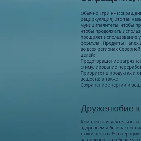
Обычно «три R» (сокращен
рециркуляция) Это так на
муниципалитеты, чтобы пр
чтобы продолжать использ
поощряет использование у
формула , Продукты Hanex
во всех регионах Северно
целей:
Предотвращение загрязнен
стимулирование перерабо
Приоритет в продуктах и ​
веществ; а также
Сохранение энергии и вещ
Дружелюбие к 
Комплексная деятельность
здоровьем и безопасность
включает в себя операции
за производство более уст