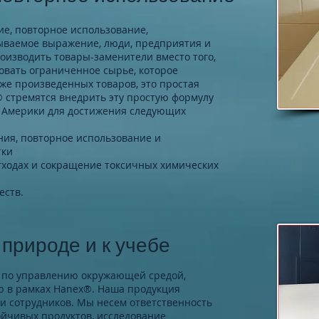
ие, повторное использование,
зываемое выражение, люди, предприятия и
оизводить товары-заменители вместо того,
овать ограниченное сырье, которое
же произведенных товаров, это простая
® стремятся внедрить эту простую формулу
й Америки для достижения следующих
ия, повторное использование и
тки
​отходах и сокращение токсичных химических
еств.
природе и к учебе
 по управлению окружающей средой,
ю в рамках Hanex®. Наша продукция
 и сотрудников. Мы несем ответственность
ойчивых продуктов, исследование