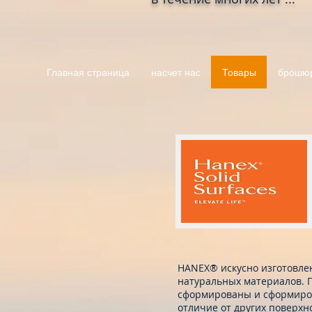
Главная страница
насчет нас
Товары
брошю
HANEX® искусно изготовлен
натуральных материалов. П
сформированы и сформиров
отличие от других поверх