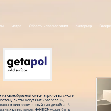
ры
метро
Области использования
экстерьер
Галер
 из своеобразной смеси акриловых смол и
оэтому листы могут быть разрезаны,
аны в неограниченный тип дизайна. В
ностных материалов, HANEX® может быть