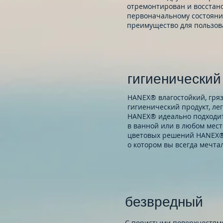
отремонтирован и восстано
первоначальному состояни
преимущество для пользов
гигиенический
HANEX® влагостойкий, гря
гигиенический продукт, ле
HANEX® идеально подходит
в ванной или в любом мес
цветовых решений HANEX® 
о котором вы всегда мечта
безвредный
С пористыми поверхностям