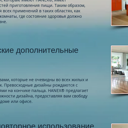
астей приготовления пищи. Таким образом,
 всех применений в таких областях, как
комнаты, где состояние здоровья должно
вне.
кие дополнительные
ами, которые не очевидны во всех жилых и
. Превосходные дизайны рождаются с
ми на кончике пальца. HANEX® предлагает
жности дизайна, предоставляя вам свободу
доме или офисе.
повторное
использование