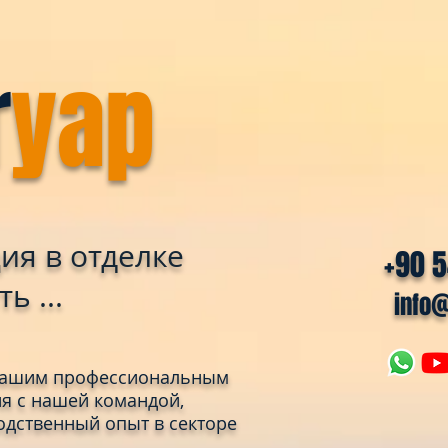
r
yap
ия в отделке
+90 
ь ...
info
 нашим профессиональным
я с нашей командой,
одственный опыт в секторе