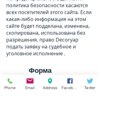
политика безопасности касаются
всех посетителей этого сайта. Если
какая-либо информация на этом
сайте будет подделана, изменена,
скопирована, использована без
разрешения, право Decoryap
подать заявку на судебное и
уголовное исполнение .
Форма
обратной
связи
Phone
Email
Address
Facebook
Twitter
Адрес:
Хабиблер Яйла Махаллеси Конак
Каддези Номер: 23/1
Султангази - Стамбул - ТУРЦИЯ
Вы можете связаться с нами,