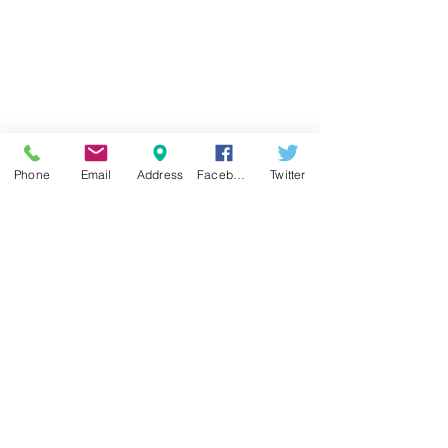
Адрес:
Хабиблер Яйла Махаллеси Конак
Каддези Номер: 23/1
Султангази - Стамбул - ТУРЦИЯ
Вы можете связаться с нами,
заполнив форму ниже.
Phone
Email
Address
Facebook
Twitter